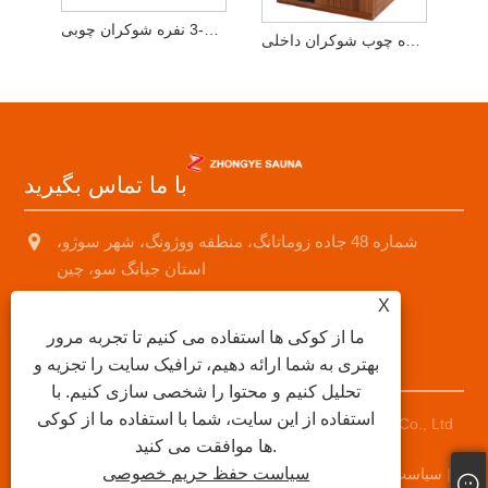
سونای داخلی دور مادون قرمز 2-3 نفره شوکران چوبی
اتاق سونا خشک 2-3 نفره چوب شوکران داخلی
با ما تماس بگیرید
شماره 48 جاده زوماتانگ، منطقه ووژونگ، شهر سوژو،
استان جیانگ سو، چین
X
+8618001574499
ما از کوکی ها استفاده می کنیم تا تجربه مرور
saunad688@163.com
بهتری به شما ارائه دهیم، ترافیک سایت را تجزیه و
تحلیل کنیم و محتوا را شخصی سازی کنیم. با
استفاده از این سایت، شما با استفاده ما از کوکی
حق چاپ © 2025 Suzhou Zhongye Suuna Equipment Co., Ltd
ها موافقت می کنید.
کلیه حقوق محفوظ است.
سیاست حفظ حریم خصوصی
|
سیاست حفظ حریم خصوصی
|
XML
|
RSS
|
Sitemap
|
Links