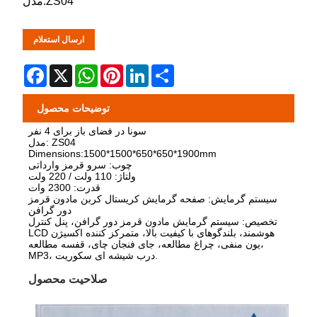
مدل:ZS04
ارسال استعلام
Facebook
X
WhatsApp
Pinterest
LinkedIn
Share
توضیحات محصول
سونا در فضای باز برای 4 نفر
مدل: ZS04
Dimensions:1500*1500*650*650*1900mm
چوب: سرو قرمز وارداتی
ولتاژ: 110 ولت / 220 ولت
قدرت: 2300 وات
سیستم گرمایش: صفحه گرمایش کریستال کربن مادون قرمز
دور گرافن
تخصیص: سیستم گرمایش مادون قرمز دور گرافن، پنل کنترل
LCD هوشمند، بلندگوهای با کیفیت بالا، متمرکز کننده اکسیژن
یون منفی، چراغ مطالعه، جای فنجان چای، قفسه مطالعه،
MP3، درب شیشه ای سکوریت.
صلاحیت محصول