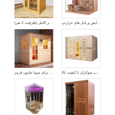
سونا 2 در 1 چوب جامد - مجهز به اجاق گرمایش و پانل های حرارتی
سونا خانگی مادون قرمز کامل (ظرفیت 2 نفر)
سونا 4 نفره داخلی دور مادون قرمز - چوب شوکران با کیفیت بالا
اتاق سونا چوبی 2 نفره برای سونا مادون قرمز