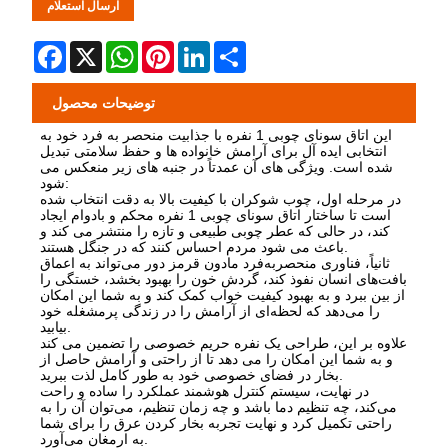
ارسال استعلام
Facebook
X
WhatsApp
Pinterest
LinkedIn
Share
توضیحات محصول
این اتاق سونای چوبی 1 نفره با جذابیت منحصر به فرد خود به
انتخابی ایده آل برای آرامش خانواده ها و حفظ سلامتی تبدیل
شده است. ویژگی های آن عمدتاً در جنبه های زیر منعکس می
شود:
در مرحله اول، چوب شوکران با کیفیت بالا به دقت انتخاب شده
است تا ساختار اتاق سونای چوبی 1 نفره محکم و بادوام ایجاد
کند، در حالی که عطر چوبی طبیعی و تازه را منتشر می کند و
باعث می شود مردم احساس کنند که در جنگل هستند.
ثانیاً، فناوری منحصربه‌فرد مادون قرمز دور می‌تواند به اعماق
بافت‌های انسان نفوذ کند، گردش خون را بهبود بخشد، خستگی را
از بین ببرد و به بهبود کیفیت خواب کمک کند و به شما این امکان
را می‌دهد که لحظه‌ای از آرامش را در زندگی پرمشغله خود
بیابید.
علاوه بر این، طراحی یک نفره حریم خصوصی را تضمین می کند
و به شما این امکان را می دهد تا از راحتی و آرامش حاصل از
بخار در فضای خصوصی خود به طور کامل لذت ببرید.
در نهایت، سیستم کنترل هوشمند عملکرد را ساده و راحت
می‌کند، چه تنظیم دما باشد و چه زمان تنظیم، می‌توان آن را به
راحتی تکمیل کرد و نهایت تجربه بخار کردن عرق را برای شما
به ارمغان می‌آورد.