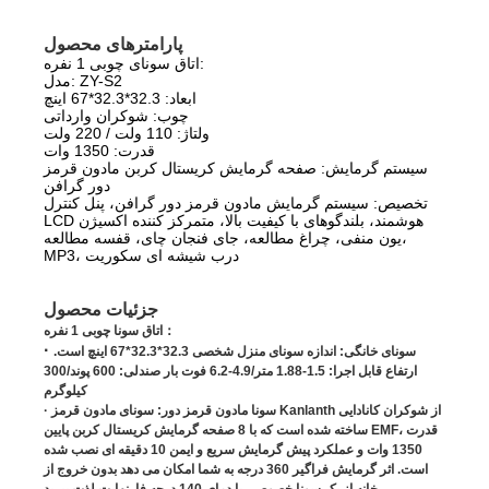
پارامترهای محصول
اتاق سونای چوبی 1 نفره:
مدل: ZY-S2
ابعاد: 32.3*32.3*67 اینچ
چوب: شوکران وارداتی
ولتاژ: 110 ولت / 220 ولت
قدرت: 1350 وات
سیستم گرمایش: صفحه گرمایش کریستال کربن مادون قرمز
دور گرافن
تخصیص: سیستم گرمایش مادون قرمز دور گرافن، پنل کنترل
LCD هوشمند، بلندگوهای با کیفیت بالا، متمرکز کننده اکسیژن
یون منفی، چراغ مطالعه، جای فنجان چای، قفسه مطالعه،
MP3، درب شیشه ای سکوریت
جزئیات محصول
اتاق سونا چوبی 1 نفره：
·
سونای خانگی: اندازه سونای منزل شخصی 32.3*32.3*67 اینچ است.
ارتفاع قابل اجرا: 1.5-1.88 متر/4.9-6.2 فوت بار صندلی: 600 پوند/300
کیلوگرم
· سونا مادون قرمز دور: سونای مادون قرمز Kanlanth از شوکران کانادایی
ساخته شده است که با 8 صفحه گرمایش کریستال کربن پایین EMF، قدرت
1350 وات و عملکرد پیش گرمایش سریع و ایمن 10 دقیقه ای نصب شده
است. اثر گرمایش فراگیر 360 درجه به شما امکان می دهد بدون خروج از
خانه از یک سونا خصوصی با دمای 140 درجه فارنهایت لذت ببرید.