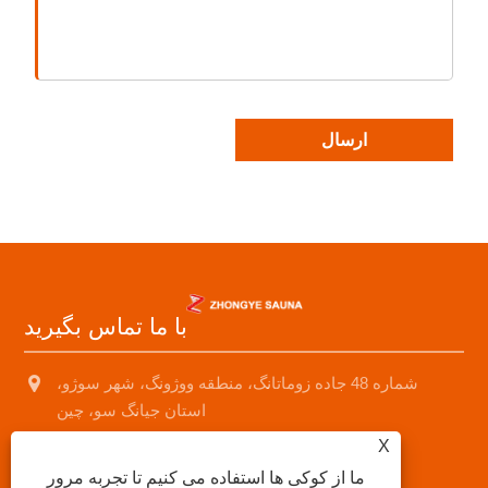
ارسال
با ما تماس بگیرید
شماره 48 جاده زوماتانگ، منطقه ووژونگ، شهر سوژو،
استان جیانگ سو، چین
X
+8618001574499
ما از کوکی ها استفاده می کنیم تا تجربه مرور
saunad688@163.com